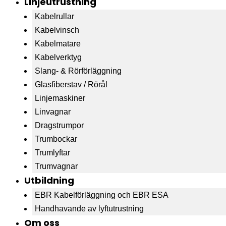
Linjeutrustning
Kabelrullar
Kabelvinsch
Kabelmatare
Kabelverktyg
Slang- & Rörförläggning
Glasfiberstav / Rörål
Linjemaskiner
Linvagnar
Dragstrumpor
Trumbockar
Trumlyftar
Trumvagnar
Utbildning
EBR Kabelförläggning och EBR ESA
Handhavande av lyftutrustning
Om oss