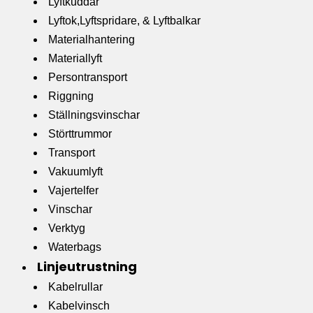
Lyftkuddar
Lyftok,Lyftspridare, & Lyftbalkar
Materialhantering
Materiallyft
Persontransport
Riggning
Ställningsvinschar
Störttrummor
Transport
Vakuumlyft
Vajertelfer
Vinschar
Verktyg
Waterbags
Linjeutrustning
Kabelrullar
Kabelvinsch