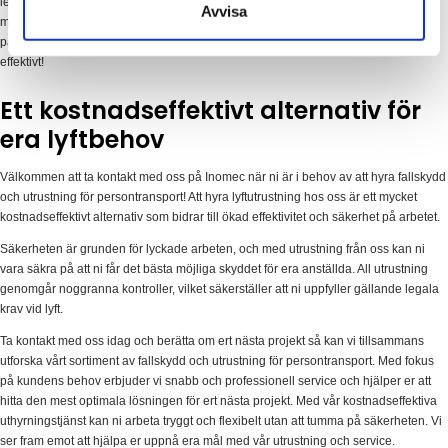
leverantörer som vi med omsorg har valt för att ni ska ha tillgång till det bästa på
Avvisa
marknaden. Välj Inomec för ert nästa projekt och upplev fördelarna med flexibla,
pålitliga och kostnadseffektiva lösningar som gör ert arbete både tryggt och
effektivt!
Ett kostnadseffektivt alternativ för
era lyftbehov
Välkommen att ta kontakt med oss på Inomec när ni är i behov av att hyra fallskydd
och utrustning för persontransport! Att hyra lyftutrustning hos oss är ett mycket
kostnadseffektivt alternativ som bidrar till ökad effektivitet och säkerhet på arbetet.
Säkerheten är grunden för lyckade arbeten, och med utrustning från oss kan ni
vara säkra på att ni får det bästa möjliga skyddet för era anställda. All utrustning
genomgår noggranna kontroller, vilket säkerställer att ni uppfyller gällande legala
krav vid lyft.
Ta kontakt med oss idag och berätta om ert nästa projekt så kan vi tillsammans
utforska vårt sortiment av fallskydd och utrustning för persontransport. Med fokus
på kundens behov erbjuder vi snabb och professionell service och hjälper er att
hitta den mest optimala lösningen för ert nästa projekt. Med vår kostnadseffektiva
uthyrningstjänst kan ni arbeta tryggt och flexibelt utan att tumma på säkerheten. Vi
ser fram emot att hjälpa er uppnå era mål med vår utrustning och service.