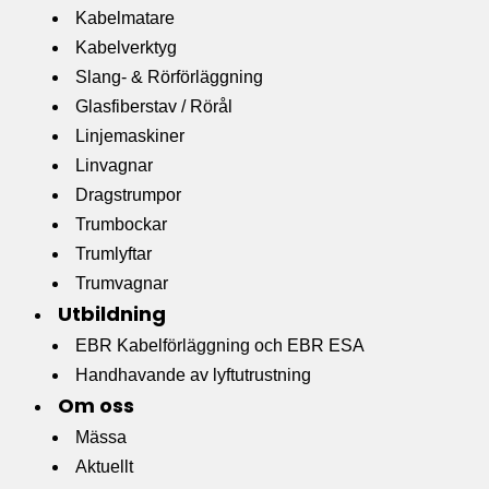
Kabelmatare
Kabelverktyg
Slang- & Rörförläggning
Glasfiberstav / Rörål
Linjemaskiner
Linvagnar
Dragstrumpor
Trumbockar
Trumlyftar
Trumvagnar
Utbildning
EBR Kabelförläggning och EBR ESA
Handhavande av lyftutrustning
Om oss
Mässa
Aktuellt