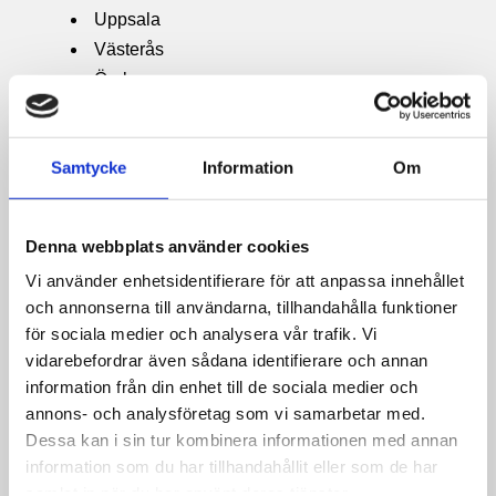
Uppsala
Västerås
Örebro
Karlstad
Norrköping
Samtycke
Information
Om
Linköping
Jönköping
Borås
Denna webbplats använder cookies
Trollhättan
Vi använder enhetsidentifierare för att anpassa innehållet
Växjö
och annonserna till användarna, tillhandahålla funktioner
Helsingborg
för sociala medier och analysera vår trafik. Vi
Lund
vidarebefordrar även sådana identifierare och annan
Ansök om konto
information från din enhet till de sociala medier och
FAQ
annons- och analysföretag som vi samarbetar med.
Dessa kan i sin tur kombinera informationen med annan
Kontakt
information som du har tillhandahållit eller som de har
Stockholm
samlat in när du har använt deras tjänster.