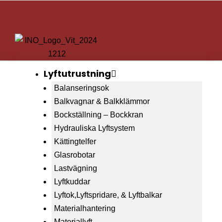
Lyftutrustning
Balanseringsok
Balkvagnar & Balkklämmor
Bockställning – Bockkran
Hydrauliska Lyftsystem
Kättingtelfer
Glasrobotar
Lastvägning
Lyftkuddar
Lyftok,Lyftspridare, & Lyftbalkar
Materialhantering
Materiallyft