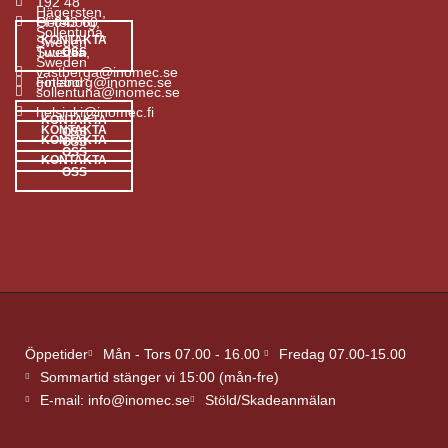
192 48
Hägersten,
Göteborg,
FI-043 60
Sollentuna,
KONTAKTA
Sweden
Sweden
Tuusula,
OSS
Sweden
vastberga@inomec.se
goteborg@inomec.se
Finland
sollentuna@inomec.se
helsinki@inomec.fi
KONTAKTA
KONTAKTA
OSS
KONTAKTA
OSS
OSS
KONTAKTA
OSS
Öppetider
Mån - Tors 07.00 - 16.00
Fredag 07.00-15.00
Sommartid stänger vi 15:00 (mån-fre)
E-mail: info@inomec.se
Stöld/Skadeanmälan