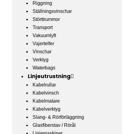
Riggning
Ställningsvinschar
Störttrummor
Transport
Vakuumlyft
Vajertelfer
Vinschar
Verktyg
Waterbags
Linjeutrustning
Kabelrullar
Kabelvinsch
Kabelmatare
Kabelverktyg
Slang- & Rörförläggning
Glasfiberstav / Rörål
Linjemaskiner