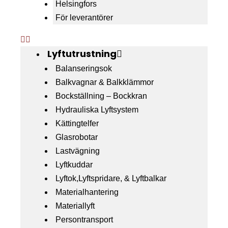
Helsingfors
För leverantörer
Lyftutrustning
Balanseringsok
Balkvagnar & Balkklämmor
Bockställning – Bockkran
Hydrauliska Lyftsystem
Kättingtelfer
Glasrobotar
Lastvägning
Lyftkuddar
Lyftok,Lyftspridare, & Lyftbalkar
Materialhantering
Materiallyft
Persontransport