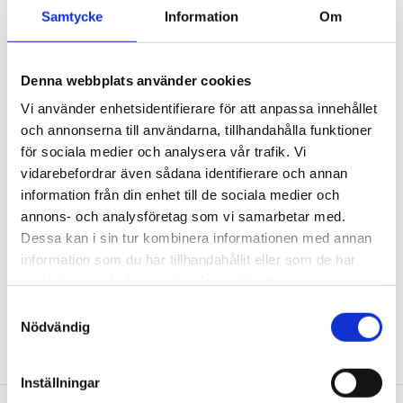
Samtycke
Information
Om
EBR Esa Elektriskt
Denna webbplats använder cookies
arbete i Sollentuna
Vi använder enhetsidentifierare för att anpassa innehållet
och annonserna till användarna, tillhandahålla funktioner
Förkunskapskrav:
för sociala medier och analysera vår trafik. Vi
vidarebefordrar även sådana identifierare och annan
information från din enhet till de sociala medier och
annons- och analysföretag som vi samarbetar med.
Deltagaren ska ha tillräckliga kunskaper om elektricitet för
Dessa kan i sin tur kombinera informationen med annan
att kunna
information som du har tillhandahållit eller som de har
tillgodogöra sig utbildningen.
samlat in när du har använt deras tjänster.
Datum: Oktober: 2/10
S
Nödvändig
a
m
t
Inställningar
y