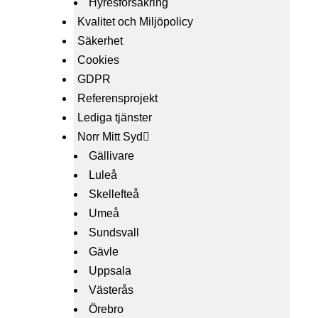
Hyresförsäkring
Kvalitet och Miljöpolicy
Säkerhet
Cookies
GDPR
Referensprojekt
Lediga tjänster
Norr Mitt Syd
Gällivare
Luleå
Skellefteå
Umeå
Sundsvall
Gävle
Uppsala
Västerås
Örebro