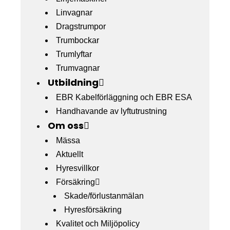
Linvagnar
Dragstrumpor
Trumbockar
Trumlyftar
Trumvagnar
Utbildning
EBR Kabelförläggning och EBR ESA
Handhavande av lyftutrustning
Om oss
Mässa
Aktuellt
Hyresvillkor
Försäkring
Skade/förlustanmälan
Hyresförsäkring
Kvalitet och Miljöpolicy