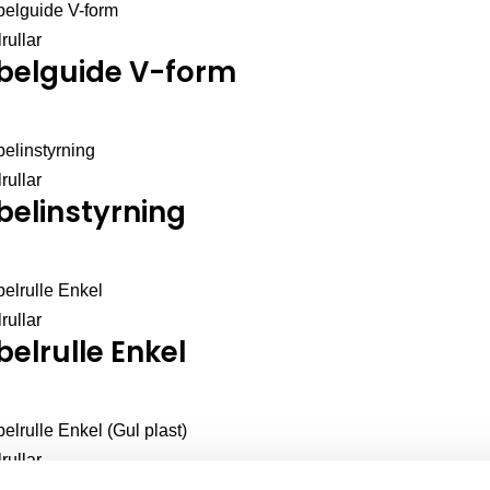
rullar
belguide V-form
rullar
belinstyrning
rullar
elrulle Enkel
rullar