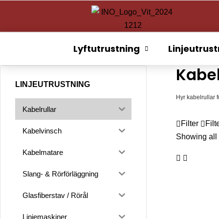
Lyftutrustning
Linjeutrus
Kabel
LINJEUTRUSTNING
Hyr kabelrullar 
Kabelrullar
Filter
Filt
Kabelvinsch
Showing all 
Kabelmatare
Slang- & Rörförläggning
Glasfiberstav / Rörål
Linjemaskiner