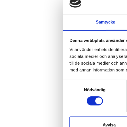
Kab
Samtycke
Kabel
Ka
Denna webbplats använder 
Vi använder enhetsidentifierar
sociala medier och analysera 
till de sociala medier och a
Kabel
med annan information som du 
Ka
S
Nödvändig
a
m
Kabel
t
Vin
y
c
k
Avvisa