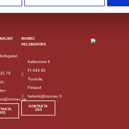
 MALMÖ
INOMEC
HELSINGFORS
årdsgatan
Kalliorinne 6
FI-043 60
15 79
Tuusula,
mö,
Finland
den
helsinki@inomec.fi
mo@inomec.se
KONTAKTA
TAKTA
OSS
OSS