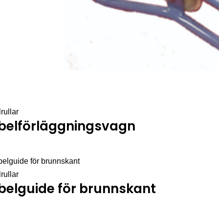
rullar
belförläggningsvagn
rullar
belguide för brunnskant