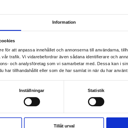
elrulle Enkel (Gul plast)
Information
rullar
belrulle för kabelstege
cookies
e för att anpassa innehållet och annonserna till användarna, tillh
vår trafik. Vi vidarebefordrar även sådana identifierare och anna
nnons- och analysföretag som vi samarbetar med. Dessa kan i sin
rullar
har tillhandahållit eller som de har samlat in när du har använt 
belrulle Förhöjd
Inställningar
Statistik
rullar
kelkabelrulle
Tillåt urval