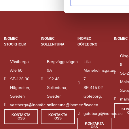
e
s
v
a
l
INOMEC
INOMEC
INOMEC
INOMEC
STOCKHOLM
SOLLENTUNA
GÖTEBORG
Olsg
Västberga
Bergväggsvägen
Lilla
9
Allé 60
9A
Marieholmsgatan
SE-2
SE-126 30
192 48
7
Mal
Hägersten,
Sollentuna,
SE-415 02
Swe
Sweden
Sweden
Göteborg,
mal
vastberga@inomec.se
sollentuna@inomec.se
Sweden
KON
goteborg@inomec.se
KONTAKTA
KONTAKTA
OSS
OSS
KONTAKTA
OSS