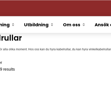
tning
Utbildning
Om oss
Ansök 
rullar
för alla olika moment. Hos oss kan du hyra kabelrullar, du kan hyra vinkelkabelrullar
er
9 results