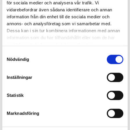
för sociala medier och analysera vår trafik. Vi
Skicka utbildningsförfrågan
vidarebefordrar även sådana identifierare och annan
information från din enhet till de sociala medier och
Vilken utbildning är du intresserad av?
annons- och analysföretag som vi samarbetar med.
Dessa kan i sin tur kombinera informationen med annan
information som du har tillhandahållit eller som de har
samlat in när du har använt deras tjänster.
Förnamn
S
Nödvändig
a
m
t
Inställningar
Efternamn
y
c
k
Statistik
e
Email
s
Marknadsföring
v
a
l