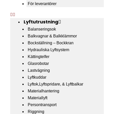
För leverantörer
Lyftutrustning
Balanseringsok
Balkvagnar & Balkklämmor
Bockställning – Bockkran
Hydrauliska Lyftsystem
Kättingtelfer
Glasrobotar
Lastvägning
Lyftkuddar
Lyftok,Lyftspridare, & Lyftbalkar
Materialhantering
Materiallyft
Persontransport
Riggning