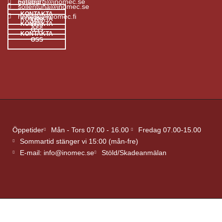
goteborg@inomec.se
Finland
sollentuna@inomec.se
KONTAKTA
helsinki@inomec.fi
KONTAKTA
OSS
KONTAKTA
OSS
OSS
KONTAKTA
OSS
Öppetider
Mån - Tors 07.00 - 16.00
Fredag 07.00-15.00
Sommartid stänger vi 15:00 (mån-fre)
E-mail: info@inomec.se
Stöld/Skadeanmälan