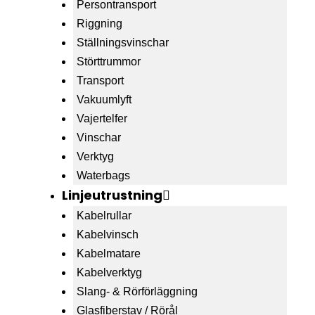
Persontransport
Riggning
Ställningsvinschar
Störttrummor
Transport
Vakuumlyft
Vajertelfer
Vinschar
Verktyg
Waterbags
Linjeutrustning
Kabelrullar
Kabelvinsch
Kabelmatare
Kabelverktyg
Slang- & Rörförläggning
Glasfiberstav / Rörål