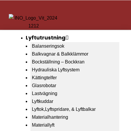
Lyftutrustning
Balanseringsok
Balkvagnar & Balkklämmor
Bockställning – Bockkran
Hydrauliska Lyftsystem
Kättingtelfer
Glasrobotar
Lastvägning
Lyftkuddar
Lyftok,Lyftspridare, & Lyftbalkar
Materialhantering
Materiallyft