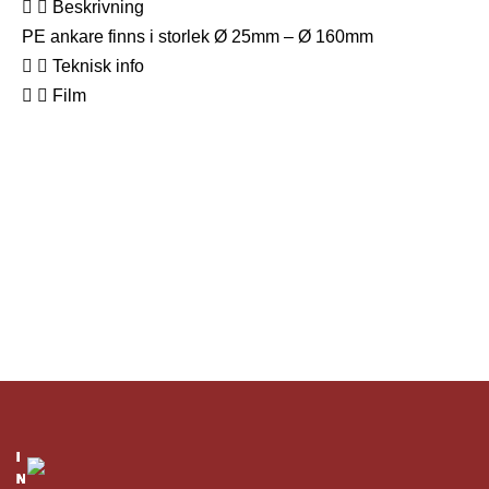
Beskrivning
PE ankare finns i storlek Ø 25mm – Ø 160mm
Teknisk info
Film
SLANG- & RÖRFÖRLÄGGNING
Dragtrådsblås
I
I
I
I
I
N
N
N
N
N