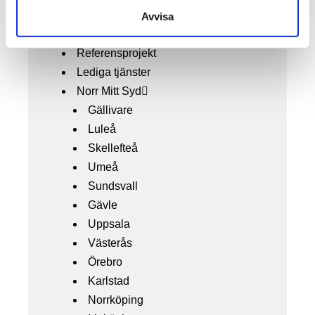
Cookies
Avvisa
GDPR
Referensprojekt
Lediga tjänster
Norr Mitt Syd
Gällivare
Luleå
Skellefteå
Umeå
Sundsvall
Gävle
Uppsala
Västerås
Örebro
Karlstad
Norrköping