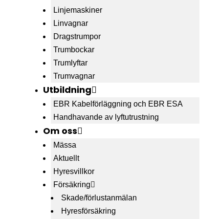
Linjemaskiner
Linvagnar
Dragstrumpor
Trumbockar
Trumlyftar
Trumvagnar
Utbildning
EBR Kabelförläggning och EBR ESA
Handhavande av lyftutrustning
Om oss
Mässa
Aktuellt
Hyresvillkor
Försäkring
Skade/förlustanmälan
Hyresförsäkring