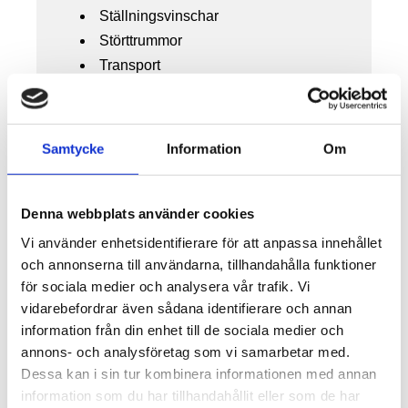
Ställningsvinschar
Störttrummor
Transport
Vakuumlyft
Vajertelfer
Vinschar
Samtycke
Information
Om
Verktyg
Waterbags
Linjeutrustning
Denna webbplats använder cookies
Kabelrullar
Vi använder enhetsidentifierare för att anpassa innehållet
och annonserna till användarna, tillhandahålla funktioner
Kabelvinsch
för sociala medier och analysera vår trafik. Vi
Kabelmatare
vidarebefordrar även sådana identifierare och annan
Kabelverktyg
information från din enhet till de sociala medier och
Slang- & Rörförläggning
annons- och analysföretag som vi samarbetar med.
Glasfiberstav / Rörål
Dessa kan i sin tur kombinera informationen med annan
Linjemaskiner
information som du har tillhandahållit eller som de har