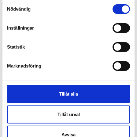
S
Nödvändig
a
m
t
Inställningar
y
c
KABELVERKTYG
k
Statistik
Kabelsökare
e
s
Marknadsföring
v
a
l
Tillåt alla
Tillåt urval
Avvisa