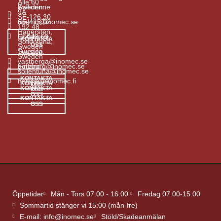
Allé 60
7
Sweden
Kalliorinne
9A
SE-126 30
SE-415 02
malmo@inomec.se
6
192 48
Hägersten,
Göteborg,
FI-043 60
KONTAKTA
Sollentuna,
OSS
Sweden
Sweden
Tuusula,
Sweden
vastberga@inomec.se
goteborg@inomec.se
Finland
sollentuna@inomec.se
KONTAKTA
helsinki@inomec.fi
KONTAKTA
OSS
KONTAKTA
OSS
OSS
KONTAKTA
OSS
Öppetider
Mån - Tors 07.00 - 16.00
Fredag 07.00-15.00
Sommartid stänger vi 15:00 (mån-fre)
E-mail: info@inomec.se
Stöld/Skadeanmälan