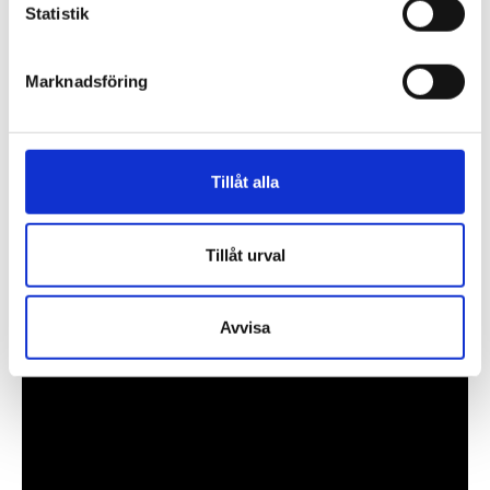
k
Statistik
e
s
Marknadsföring
v
a
l
Tillåt alla
Tillåt urval
Avvisa