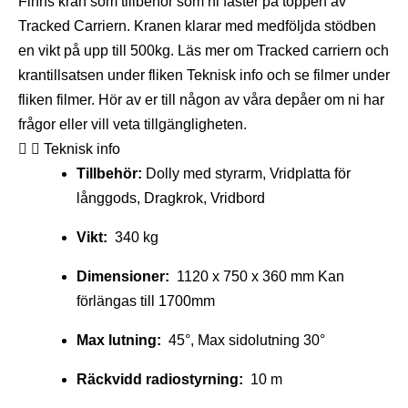
Finns kran som tillbehör som ni fäster på toppen av
Tracked Carriern. Kranen klarar med medföljda stödben
en vikt på upp till 500kg. Läs mer om Tracked carriern och
krantillsatsen under fliken Teknisk info och se filmer under
fliken filmer. Hör av er till någon av våra depåer om ni har
frågor eller vill veta tillgängligheten.
Teknisk info
Tillbehör:
Dolly med styrarm, Vridplatta för
långgods, Dragkrok, Vridbord
Vikt:
340 kg
Dimensioner:
1120 x 750 x 360 mm Kan
förlängas till 1700mm
Max lutning:
45°, Max sidolutning 30°
Räckvidd radiostyrning:
10 m