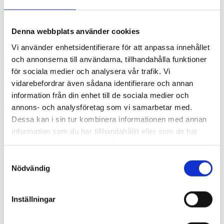
Denna webbplats använder cookies
Vi använder enhetsidentifierare för att anpassa innehållet
och annonserna till användarna, tillhandahålla funktioner
för sociala medier och analysera vår trafik. Vi
vidarebefordrar även sådana identifierare och annan
information från din enhet till de sociala medier och
annons- och analysföretag som vi samarbetar med.
Dessa kan i sin tur kombinera informationen med annan
information som du har tillhandahållit eller som de har
samlat in när du har använt deras tjänster.
S
Nödvändig
a
m
t
Inställningar
y
c