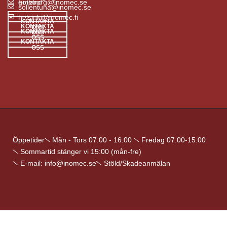
goteborg@inomec.se
Finland
sollentuna@inomec.se
helsinki@inomec.fi
KONTAKTA
KONTAKTA
OSS
KONTAKTA
OSS
OSS
KONTAKTA
OSS
Öppetider
Mån - Tors 07.00 - 16.00
Fredag 07.00-15.00
Sommartid stänger vi 15:00 (mån-fre)
E-mail: info@inomec.se
Stöld/Skadeanmälan