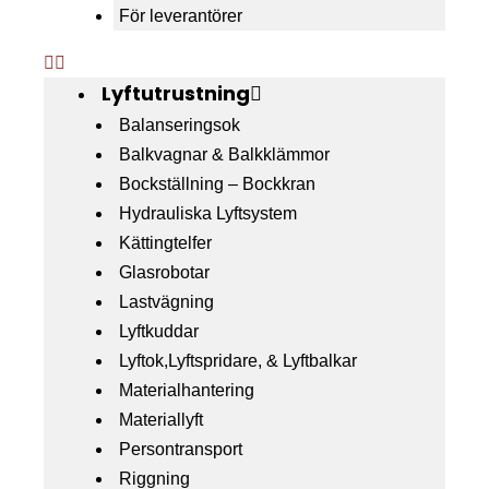
För leverantörer
Lyftutrustning
Balanseringsok
Balkvagnar & Balkklämmor
Bockställning – Bockkran
Hydrauliska Lyftsystem
Kättingtelfer
Glasrobotar
Lastvägning
Lyftkuddar
Lyftok,Lyftspridare, & Lyftbalkar
Materialhantering
Materiallyft
Persontransport
Riggning