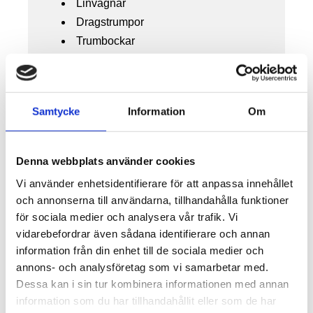
Linvagnar
Dragstrumpor
Trumbockar
Trumlyftar
Trumvagnar
Utbildning
Samtycke
Information
Om
EBR Kabelförläggning och EBR ESA
Handhavande av lyftutrustning
Om oss
Denna webbplats använder cookies
Mässa
Vi använder enhetsidentifierare för att anpassa innehållet
Aktuellt
och annonserna till användarna, tillhandahålla funktioner
Hyresvillkor
för sociala medier och analysera vår trafik. Vi
vidarebefordrar även sådana identifierare och annan
Försäkring
information från din enhet till de sociala medier och
Skade/förlustanmälan
annons- och analysföretag som vi samarbetar med.
Hyresförsäkring
Dessa kan i sin tur kombinera informationen med annan
Kvalitet och Miljöpolicy
information som du har tillhandahållit eller som de har
Säkerhet