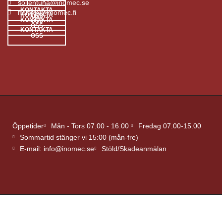
sollentuna@inomec.se
KONTAKTA
helsinki@inomec.fi
KONTAKTA
OSS
KONTAKTA
OSS
OSS
KONTAKTA
OSS
Öppetider
Mån - Tors 07.00 - 16.00
Fredag 07.00-15.00
Sommartid stänger vi 15:00 (mån-fre)
E-mail: info@inomec.se
Stöld/Skadeanmälan