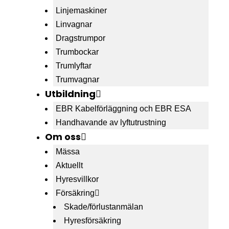
Linjemaskiner
Linvagnar
Dragstrumpor
Trumbockar
Trumlyftar
Trumvagnar
Utbildning
EBR Kabelförläggning och EBR ESA
Handhavande av lyftutrustning
Om oss
Mässa
Aktuellt
Hyresvillkor
Försäkring
Skade/förlustanmälan
Hyresförsäkring