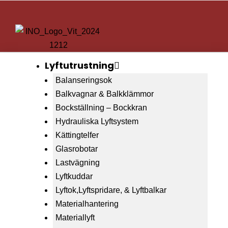
Lyftutrustning
Balanseringsok
Balkvagnar & Balkklämmor
Bockställning – Bockkran
Hydrauliska Lyftsystem
Kättingtelfer
Glasrobotar
Lastvägning
Lyftkuddar
Lyftok,Lyftspridare, & Lyftbalkar
Materialhantering
Materiallyft