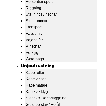
Persontransport
Riggning
Ställningsvinschar
Störttrummor
Transport
Vakuumlyft
Vajertelfer
Vinschar
Verktyg
Waterbags
Linjeutrustning
Kabelrullar
Kabelvinsch
Kabelmatare
Kabelverktyg
Slang- & Rörförläggning
Glasfiberstav / Rörål