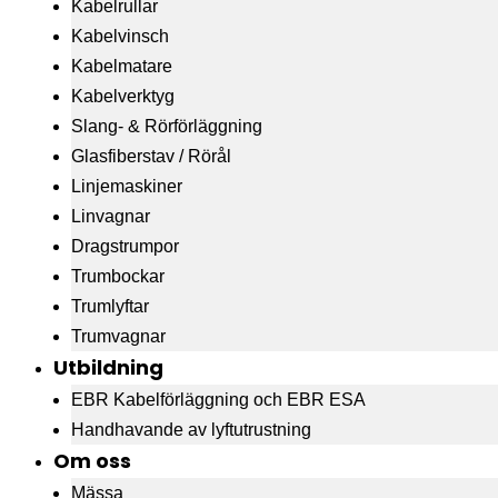
Kabelrullar
Kabelvinsch
Kabelmatare
Kabelverktyg
Slang- & Rörförläggning
Glasfiberstav / Rörål
Linjemaskiner
Linvagnar
Dragstrumpor
Trumbockar
Trumlyftar
Trumvagnar
Utbildning
EBR Kabelförläggning och EBR ESA
Handhavande av lyftutrustning
Om oss
Mässa