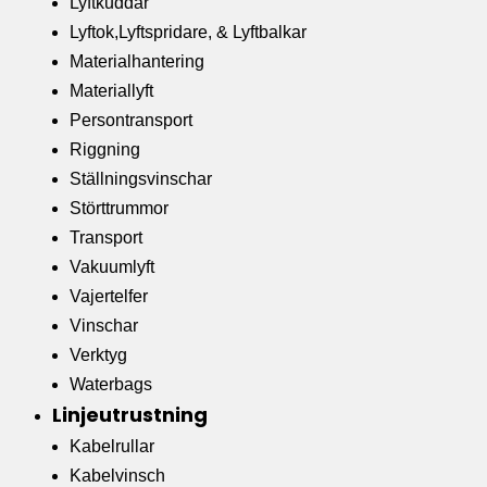
Lyftkuddar
Lyftok,Lyftspridare, & Lyftbalkar
Materialhantering
Materiallyft
Persontransport
Riggning
Ställningsvinschar
Störttrummor
Transport
Vakuumlyft
Vajertelfer
Vinschar
Verktyg
Waterbags
Linjeutrustning
Kabelrullar
Kabelvinsch