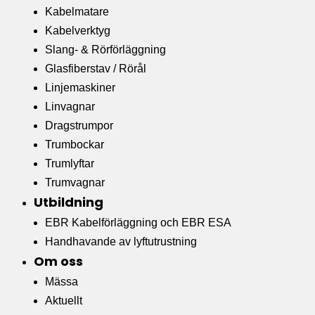
Kabelmatare
Kabelverktyg
Slang- & Rörförläggning
Glasfiberstav / Rörål
Linjemaskiner
Linvagnar
Dragstrumpor
Trumbockar
Trumlyftar
Trumvagnar
Utbildning
EBR Kabelförläggning och EBR ESA
Handhavande av lyftutrustning
Om oss
Mässa
Aktuellt