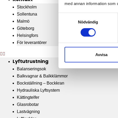
med annan information som du 
Stockholm
Sollentuna
S
Malmö
Nödvändig
a
Göteborg
m
t
Helsingfors
y
För leverantörer
c
k
Avvisa
e
Lyftutrustning
s
Balanseringsok
v
Balkvagnar & Balkklämmor
a
Bockställning – Bockkran
l
Hydrauliska Lyftsystem
Kättingtelfer
Glasrobotar
Lastvägning