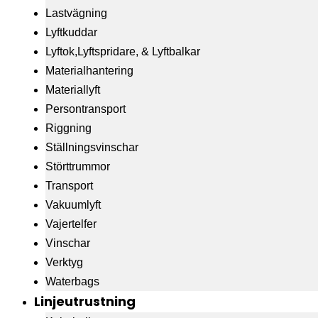
Lastvägning
Lyftkuddar
Lyftok,Lyftspridare, & Lyftbalkar
Materialhantering
Materiallyft
Persontransport
Riggning
Ställningsvinschar
Störttrummor
Transport
Vakuumlyft
Vajertelfer
Vinschar
Verktyg
Waterbags
Linjeutrustning