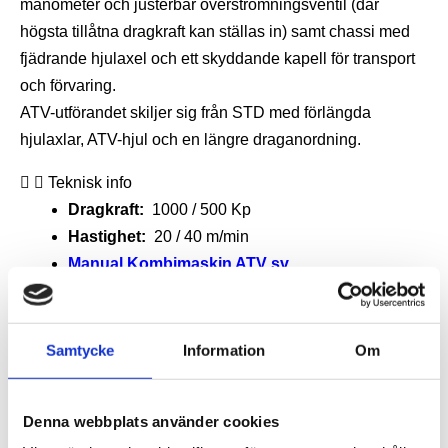
manometer och justerbar överströmningsventil (där
högsta tillåtna dragkraft kan ställas in) samt chassi med
fjädrande hjulaxel och ett skyddande kapell för transport
och förvaring.
ATV-utförandet skiljer sig från STD med förlängda
hjulaxlar, ATV-hjul och en längre draganordning.
Teknisk info
Dragkraft:
1000 / 500 Kp
Hastighet:
20 / 40 m/min
Manual Kombimaskin ATV sv
Datablad kombimaskin ATV
Film
Samtycke
Information
Om
Denna webbplats använder cookies