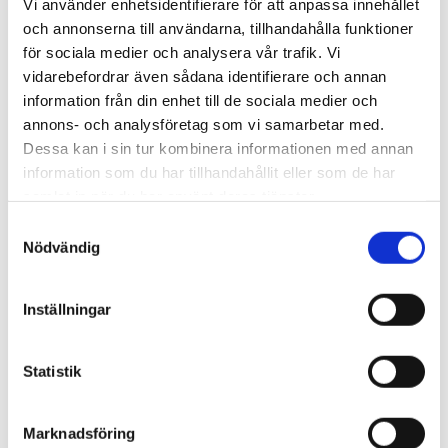
Vi använder enhetsidentifierare för att anpassa innehållet
och annonserna till användarna, tillhandahålla funktioner
för sociala medier och analysera vår trafik. Vi
vidarebefordrar även sådana identifierare och annan
information från din enhet till de sociala medier och
annons- och analysföretag som vi samarbetar med.
Dessa kan i sin tur kombinera informationen med annan
information som du har tillhandahållit eller som de har
samlat in när du har använt deras tjänster.
S
Nödvändig
a
m
t
Inställningar
y
c
k
Statistik
e
s
Marknadsföring
v