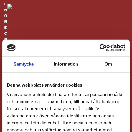
I
I
I
I
I
N
N
N
N
N
O
O
O
O
O
M
M
M
M
M
E
E
E
E
E
C
C
C
C
C
S
S
G
M
H
T
O
Ö
A
E
O
L
T
L
L
C
L
E
M
S
K
E
B
Ö
I
Samtycke
Information
Om
H
N
O
N
Olsgårdsgatan
O
T
R
G
L
U
G
F
9
Denna webbplats använder cookies
M
N
O
Lilla
SE-215 79
A
R
Vi använder enhetsidentifierare för att anpassa innehållet
Västberga
S
och annonserna till användarna, tillhandahålla funktioner
Marieholmsgatan
Malmö,
Bergväggsvägen
Allé 60
för sociala medier och analysera vår trafik. Vi
7
Sweden
Kalliorinne
9A
vidarebefordrar även sådana identifierare och annan
SE-126 30
SE-415 02
malmo@inomec.se
6
192 48
information från din enhet till de sociala medier och
Hägersten,
Göteborg,
FI-043 60
annons- och analysföretag som vi samarbetar med.
KONTAKTA
Sollentuna,