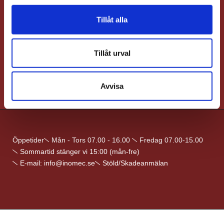
l
goteborg@inomec.se
Finland
sollentuna@inomec.se
helsinki@inomec.fi
Tillåt alla
KONTAKTA
KONTAKTA
OSS
KONTAKTA
OSS
OSS
KONTAKTA
OSS
Tillåt urval
Avvisa
Öppetider
Mån - Tors 07.00 - 16.00
Fredag 07.00-15.00
Sommartid stänger vi 15:00 (mån-fre)
E-mail: info@inomec.se
Stöld/Skadeanmälan