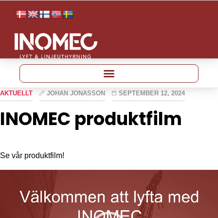
AKTUELLT
JOHAN JONASSON
SEPTEMBER 12, 2024
INOMEC produktfilm
Se vår produktfilm!
Video
Player