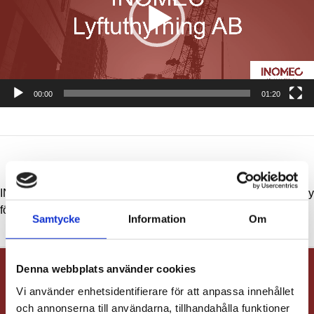
00:00
01:20
INOMEC AB offentliggör
Mässa och invigning av ny
förvärv av SERN- Suomen
depå, Stockholm Sollentuna.
Samtycke
Information
Om
erikoisnostin
Klicka in för att se mer!
Denna webbplats använder cookies
Vi använder enhetsidentifierare för att anpassa innehållet
I
I
I
I
I
och annonserna till användarna, tillhandahålla funktioner
N
N
N
N
N